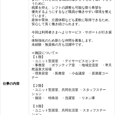
うために
残業を抑え、シフトの調整も可能な限り希望を
優先するようにするなど職員が働きやすい環境を整え
ています。
産休や育休、介護休暇なども柔軟に取得できるため、
安心して長く働き続けられます。
今回は利用者さまへよりサービス・サポートが行き届
く
体制強化のため新たな仲間を募集します。
未経験・無資格の方も活躍中です。
≪施設について≫
【１階】
・ユニット型居室 ・デイサービスセンター
・事務室 ・ボランティア室 ・地域交流室 ・準天
然温泉大浴場
・理美容室 ・医務室 ・小会議室 ・居酒屋コー
ナー
仕事の内容
【２階】
・ユニット型居室、共同生活室 ・スタッフステー
ション
・個浴・ 特殊浴 ・洗濯室 ・リネン庫
【３階】
・ユニット型居室、共同生活室 ・スタッフステー
ション