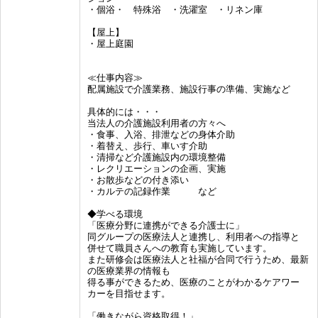
・個浴・ 特殊浴 ・洗濯室 ・リネン庫
【屋上】
・屋上庭園
≪仕事内容≫
配属施設で介護業務、施設行事の準備、実施など
具体的には・・・
当法人の介護施設利用者の方々へ
・食事、入浴、排泄などの身体介助
・着替え、歩行、車いす介助
・清掃など介護施設内の環境整備
・レクリエーションの企画、実施
・お散歩などの付き添い
・カルテの記録作業 など
◆学べる環境
「医療分野に連携ができる介護士に」
同グループの医療法人と連携し、利用者への指導と
併せて職員さんへの教育も実施しています。
また研修会は医療法人と社福が合同で行うため、最新
の医療業界の情報も
得る事ができるため、医療のことがわかるケアワー
カーを目指せます。
「働きながら資格取得！」