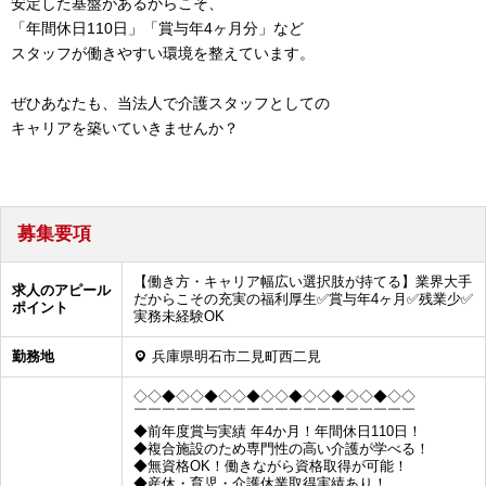
安定した基盤があるからこそ、
「年間休日110日」「賞与年4ヶ月分」など
スタッフが働きやすい環境を整えています。
ぜひあなたも、当法人で介護スタッフとしての
キャリアを築いていきませんか？
募集要項
【働き方・キャリア幅広い選択肢が持てる】業界大手
求人のアピール
だからこその充実の福利厚生✅️賞与年4ヶ月✅️残業少✅️
ポイント
実務未経験OK
勤務地
兵庫県明石市二見町西二見
◇◇◆◇◇◆◇◇◆◇◇◆◇◇◆◇◇◆◇◇
￣￣￣￣￣￣￣￣￣￣￣￣￣￣￣￣￣￣￣￣
◆前年度賞与実績 年4か月！年間休日110日！
◆複合施設のため専門性の高い介護が学べる！
◆無資格OK！働きながら資格取得が可能！
◆産休・育児・介護休業取得実績あり！