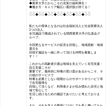
◆業界大手だからこその充実の福利厚生！
◆働き方・キャリア幅広い選択肢が持てる！
＿＿＿＿＿＿＿＿＿＿＿＿＿＿＿＿＿＿＿＿
◇◇◆◇◇◆◇◇◆◇◇◆◇◇◆◇◇◆◇◇
私たちの母体となるのは社会福祉法人と社会医療法人
2つの法人、
全31施設で構成されている関西業界大手の弘道会グ
ループ。
今回更なるサービスの拡充を目指し、地域貢献・地域
還元を
目指す施設を一緒に作って頂ける仲間を募集しま
す！！
これからの高齢者介護は地域を支えていく在宅支援・
自立支援こそが
重要です。最終的に特養の受け皿があるからこそ、そ
の他のサービスで
特養を必要としない段階からのサポートやリハビリ等
で在宅復帰を
目指して頂くなど、利用者さまが住み慣れた自宅と地
域で安心して
生活し続けるための施設でありたいと考えておりま
す。
また、それを支える職員には少しでも長く働いてもら