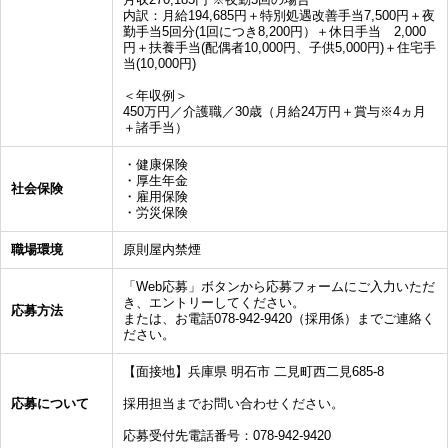
内訳：月給194,685円＋特別処遇改善手当7,500円＋夜
勤手当5回分(1回につき8,200円）＋休日手当 2,000
円＋扶養手当(配偶者10,000円、子供5,000円)＋住宅手
当(10,000円)
＜年収例＞
450万円／介護職／30歳（月給24万円＋賞与※4ヵ月
＋諸手当）
・健康保険
・厚生年金
社会保険
・雇用保険
・労災保険
職場環境
原則屋内禁煙
「Web応募」ボタンから応募フォームにご入力いただ
き、エントリーしてください。
応募方法
または、お電話078-942-9420（採用係）までご連絡く
ださい。
【面接地】兵庫県 明石市 二見町西二見685-8
応募について
採用担当までお問い合わせください。
応募受付先電話番号：078-942-9420