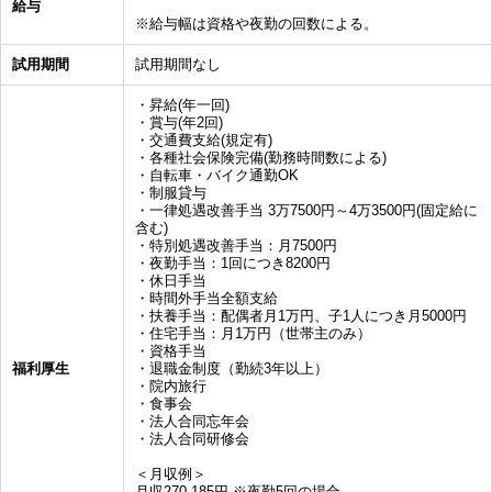
給与
※給与幅は資格や夜勤の回数による。
試用期間
試用期間なし
・昇給(年一回)
・賞与(年2回)
・交通費支給(規定有)
・各種社会保険完備(勤務時間数による)
・自転車・バイク通勤OK
・制服貸与
・一律処遇改善手当 3万7500円～4万3500円(固定給に
含む)
・特別処遇改善手当：月7500円
・夜勤手当：1回につき8200円
・休日手当
・時間外手当全額支給
・扶養手当：配偶者月1万円、子1人につき月5000円
・住宅手当：月1万円（世帯主のみ）
・資格手当
福利厚生
・退職金制度（勤続3年以上）
・院内旅行
・食事会
・法人合同忘年会
・法人合同研修会
＜月収例＞
月収270,185円 ※夜勤5回の場合