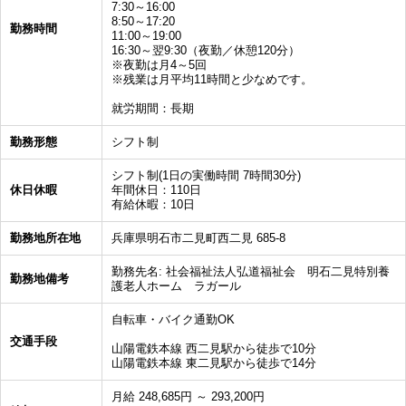
7:30～16:00
8:50～17:20
勤務時間
11:00～19:00
16:30～翌9:30（夜勤／休憩120分）
※夜勤は月4～5回
※残業は月平均11時間と少なめです。
就労期間：長期
勤務形態
シフト制
シフト制(1日の実働時間 7時間30分)
休日休暇
年間休日：110日
有給休暇：10日
勤務地所在地
兵庫県明石市二見町西二見 685-8
勤務先名: 社会福祉法人弘道福祉会 明石二見特別養
勤務地備考
護老人ホーム ラガール
自転車・バイク通勤OK
交通手段
山陽電鉄本線 西二見駅から徒歩で10分
山陽電鉄本線 東二見駅から徒歩で14分
月給 248,685円 ～ 293,200円